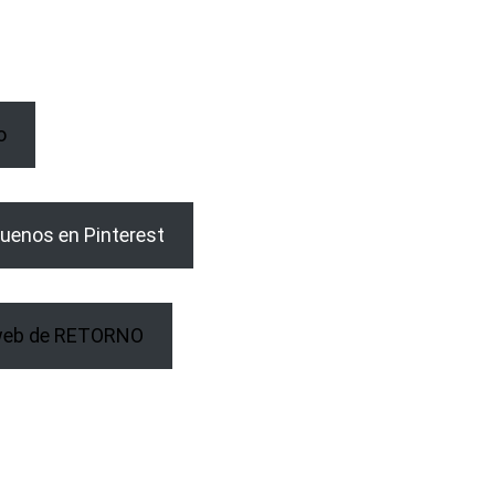
o
uenos en Pinterest
web de RETORNO