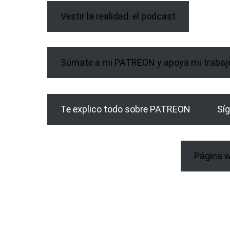
Vestir la realidad: el podcast
Súmate a mi PATREON y apoya mi trabaj
Te explico todo sobre PATREON
Síg
Página 