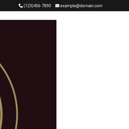
(123)456-7890
example@domain.com