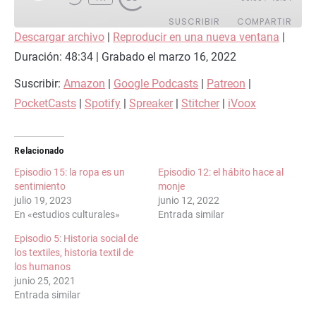
SUSCRIBIR
COMPARTIR
Descargar archivo
|
Reproducir en una nueva ventana
|
Duración: 48:34
COMPARTIR
|
Grabado el marzo 16, 2022
Amazon
Google Podcasts
Patreon
PocketCasts
Suscribir:
Amazon
|
Google Podcasts
|
Patreon
|
ENLACE
Spotify
Spreaker
PocketCasts
|
Spotify
|
Spreaker
|
Stitcher
|
iVoox
INCRUSTAR
Stitcher
iVoox
FEED RSS
Relacionado
Episodio 15: la ropa es un
Episodio 12: el hábito hace al
sentimiento
monje
julio 19, 2023
junio 12, 2022
En «estudios culturales»
Entrada similar
Episodio 5: Historia social de
los textiles, historia textil de
los humanos
junio 25, 2021
Entrada similar