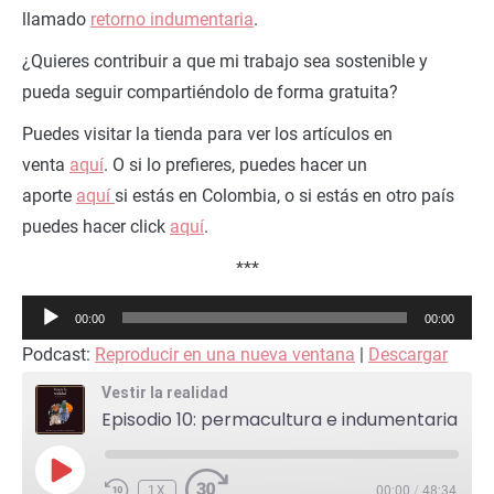
llamado
retorno indumentaria
.
¿Quieres contribuir a que mi trabajo sea sostenible y
pueda seguir compartiéndolo de forma gratuita?
Puedes visitar la tienda para ver los artículos en
venta
aquí
. O si lo prefieres, puedes hacer un
aporte
aquí
si estás en Colombia, o si estás en otro país
puedes hacer click
aquí
.
***
Reproductor
00:00
00:00
de
Podcast:
Reproducir en una nueva ventana
|
Descargar
audio
Vestir la realidad
Episodio 10: permacultura e indumentaria
REPRODUCIR
EPISODIO
1X
00:00
/
48:34