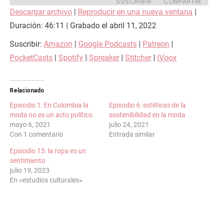
SUSCRIBIR
COMPARTIR
Descargar archivo
|
Reproducir en una nueva ventana
|
Duración: 46:11
COMPARTIR
|
Grabado el abril 11, 2022
Amazon
Google Podcasts
Patreon
PocketCasts
Suscribir:
Amazon
|
Google Podcasts
|
Patreon
|
ENLACE
Spotify
Spreaker
PocketCasts
|
Spotify
|
Spreaker
|
Stitcher
|
iVoox
INCRUSTAR
Stitcher
iVoox
FEED RSS
Relacionado
Episodio 1: En Colombia la
Episodio 6: estéticas de la
moda no es un acto político
sostenibilidad en la moda
mayo 6, 2021
julio 24, 2021
Con 1 comentario
Entrada similar
Episodio 15: la ropa es un
sentimiento
julio 19, 2023
En «estudios culturales»