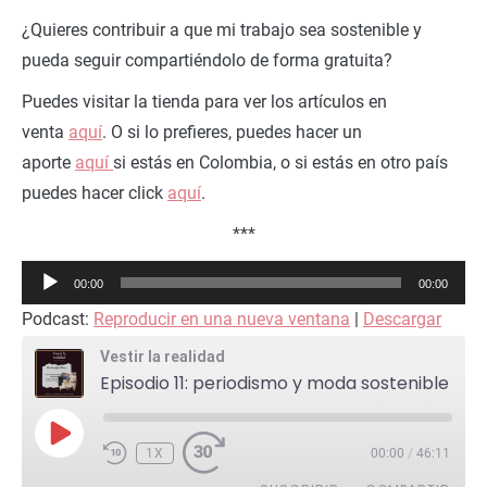
¿Quieres contribuir a que mi trabajo sea sostenible y
pueda seguir compartiéndolo de forma gratuita?
Puedes visitar la tienda para ver los artículos en
venta
aquí
. O si lo prefieres, puedes hacer un
aporte
aquí
si estás en Colombia, o si estás en otro país
puedes hacer click
aquí
.
***
Reproductor
00:00
00:00
de
Podcast:
Reproducir en una nueva ventana
|
Descargar
audio
Vestir la realidad
Episodio 11: periodismo y moda sostenible
REPRODUCIR
EPISODIO
1X
00:00
/
46:11