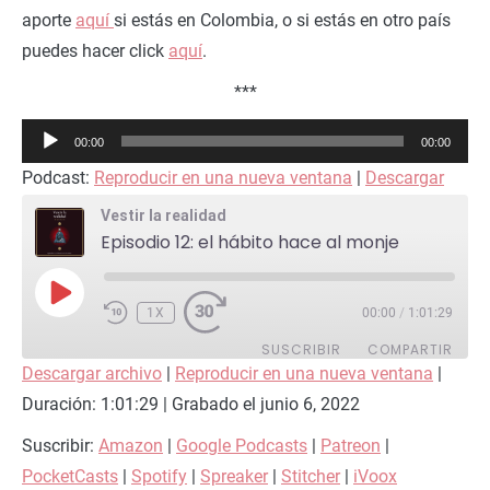
aporte
aquí
si estás en Colombia, o si estás en otro país
puedes hacer click
aquí
.
***
Reproductor
00:00
00:00
de
Podcast:
Reproducir en una nueva ventana
|
Descargar
audio
Vestir la realidad
Episodio 12: el hábito hace al monje
REPRODUCIR
EPISODIO
1X
00:00
/
1:01:29
SUSCRIBIR
COMPARTIR
Descargar archivo
|
Reproducir en una nueva ventana
|
Duración: 1:01:29
COMPARTIR
|
Grabado el junio 6, 2022
Amazon
Google Podcasts
Patreon
PocketCasts
Suscribir:
Amazon
|
Google Podcasts
|
Patreon
|
ENLACE
Spotify
Spreaker
PocketCasts
|
Spotify
|
Spreaker
|
Stitcher
|
iVoox