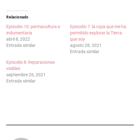
INCRUSTAR
Stitcher
iVoox
FEED RSS
Relacionado
Episodio 10: permacultura e
Episodio 7: la ropa que me ha
indumentaria
permitido explorar la Tierra
abril 8, 2022
que soy
Entrada similar
agosto 28, 2021
Entrada similar
Episodio 8: Reparaciones
visibles
septiembre 26, 2021
Entrada similar